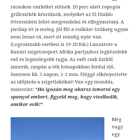
rácsokon csirkéket sütnek. 20 perc alatt ropogós
grillcsirkék készülnek, melyeket az El Diablo
étteremben lehet megrendelni és elfogyasztani. A
járólap itt is meleg. Jól fűt a vulkán! Szükség ugyan
nem lenne rá, mert itt mindig nyár van.
(Legrosszabb esetben is 19-20 fok.) Lanzarote a
Kanári szigetcsoport Afrika partjaihoz legközelebb
eső és legmelegebb tagja. Az esőt csak hírből
ismerik, csupán a téli hónapokban fordul elő,
összesen kb. 5 napon, 1-2 mm. Eléggé elkényeztette
az időjárás a szigetlakókat! Van egy mondás,
miszerint:
“
Ha igazán meg akarsz ismerni egy
spanyol embert, figyeld meg, hogy viselkedik,
amikor esik!
“
Még
vagy
egy