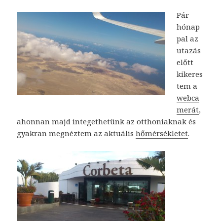
Pár
hónap
pal az
utazás
előtt
kikeres
tem a
webca
merát
,
ahonnan majd integethetünk az otthoniaknak és
gyakran megnéztem az aktuális
hőmérsékletet
.