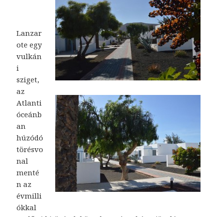
Lanzar
ote egy
vulkán
i
sziget,
az
Atlanti
óceánb
an
húzódó
törésvo
nal
menté
n az
évmilli
ókkal