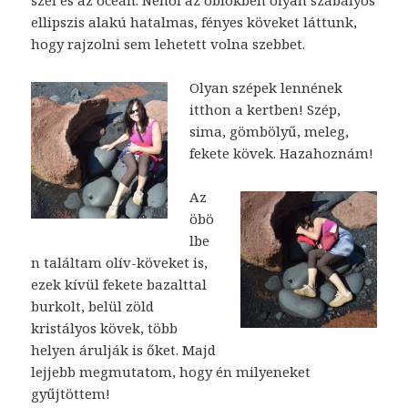
szél és az óceán. Néhol az öblökben olyan szabályos
ellipszis alakú hatalmas, fényes köveket láttunk,
hogy rajzolni sem lehetett volna szebbet.
Olyan szépek lennének
itthon a kertben! Szép,
sima, gömbölyű, meleg,
fekete kövek. Hazahoznám!
Az
öbö
lbe
n találtam olív-köveket is,
ezek kívül fekete bazalttal
burkolt, belül zöld
kristályos kövek, több
helyen árulják is őket. Majd
lejjebb megmutatom, hogy én milyeneket
gyűjtöttem!