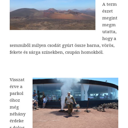
A term
észet
megint
megm
utatta,
hogy a
semmiből milyen csodát gyúrt össze barna, vörös,
fekete és sárga színekben, csupán homokból.
Visszat
érve a
parkol
óhoz
még
néhány
érdeke
s dolog