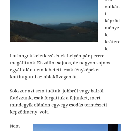
vulkán
i
képződ
ménye
k,
krátere
k,
barlangok keletkezésének helyén pár percre
megálltunk. Kiszállni sajnos, de nagyon sajnos
egyáltalán nem lehetett, csak fényképeket
kattintgatni az ablaküvegen át.
Sokszor azt sem tudtuk, jobbról vagy balról
fotózzunk, csak forgattuk a fejünket, mert
mindegyik oldalon egy-egy csodás természeti
képződmény volt.
Nem