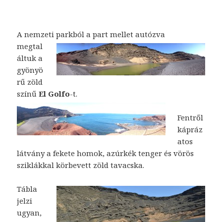
A nemzeti parkból a part
mellet autózva
megtal
áltuk a
gyönyö
rű zöld
színű
El Golfo
-t.
Fentről
kápráz
atos
látvány a fekete homok, azúrkék tenger és vörös
sziklákkal körbevett zöld tavacska.
Tábla
jelzi
ugyan,