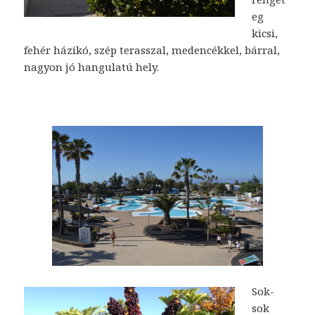
eg
kicsi,
fehér házikó, szép terasszal, medencékkel, bárral,
nagyon jó hangulatú hely.
Sok-
sok