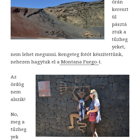
órán
kereszt
ül
pásztá
ztuk a
tűzheg
yeket,
nem lehet megunni. Rengeteg fotót készítettünk,
nehezen hagytuk el a
Montana Fuego-
t.
Az
ördög
nem
alszik!
No,
meg a
tűzheg
yek