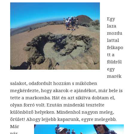
Egy
laza
mozdu
lattal
felkapo
tt a
földről
egy
marék
salakot, odafordult hozzám s miközben
megkérdezte, hogy akarok-e ajándékot, már bele is
tette a markomba. Hát én azt sikítva dobtam el,
olyan forró volt. Ezután mindenki tesztelte
különböző helyeken. Mindenhol nagyon meleg,
őrület! Ahogy lejjebb kaparunk, egyre
melegebb.
Már
pár