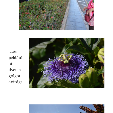
….és
például
ott
ilyen a
golgot
avirág!