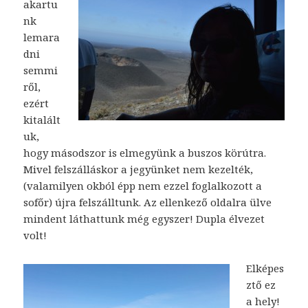
akartu
nk
lemara
dni
semmi
ről,
ezért
kitalált
uk,
hogy másodszor is elmegyünk a buszos körútra.
Mivel felszálláskor a jegyünket nem kezelték,
(valamilyen okból épp nem ezzel foglalkozott a
sofőr) újra felszálltunk. Az ellenkező oldalra ülve
mindent láthattunk még egyszer! Dupla élvezet
volt!
Elképes
ztő ez
a hely!