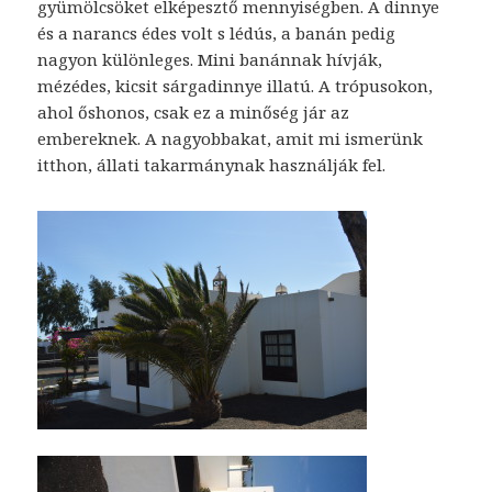
gyümölcsöket elképesztő mennyiségben. A dinnye
és a narancs édes volt s lédús, a banán pedig
nagyon különleges. Mini banánnak hívják,
mézédes, kicsit sárgadinnye illatú. A trópusokon,
ahol őshonos, csak ez a minőség jár az
embereknek. A nagyobbakat, amit mi ismerünk
itthon, állati takarmánynak használják fel.