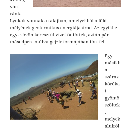
várt
ránk.
Lyukak vannak a talajban, amelyekből a föld
mélyének geotermikus energiája árad. Az egyikbe
egy csövön keresztül vizet öntöttek, aztán pár
másodperc múlva gejzír formájában tört fel.
Egy
másikb
a
száraz
kóróka
t
gyömö
szöltek
,
melyek
alulról