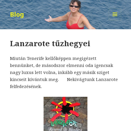
Blog
MENÜ
ÉS
WIDGETEK
Lanzarote tűzhegyei
Miután Tenerife kellőképpen megigézett
bennünket, de másodszor elmenni oda igencsak
nagy luxus lett volna, inkább egy másik sziget
kincseit kívántuk meg. Nekivágtunk Lanzarote
felfedezésének.