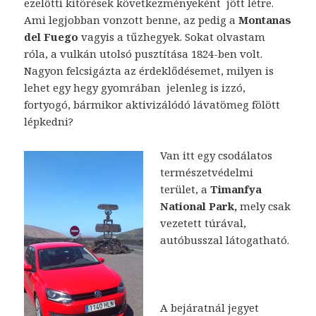
ezelőtti kitörések következményeként jött létre.
Ami legjobban vonzott benne, az pedig a
Montanas
del Fuego
vagyis a tűzhegyek. Sokat olvastam
róla, a vulkán utolsó pusztítása 1824-ben volt.
Nagyon felcsigázta az érdeklődésemet, milyen is
lehet egy hegy gyomrában jelenleg is izzó,
fortyogó, bármikor aktivizálódó lávatömeg fölött
lépkedni?
Van itt egy csodálatos
természetvédelmi
terület, a
Timanfya
National Park,
mely csak
vezetett túrával,
autóbusszal látogatható.
A bejáratnál jegyet