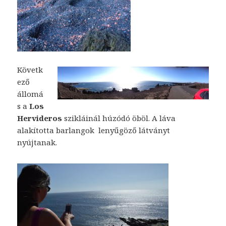
Követk
ező
állomá
s a
Los
Hervideros
szikláinál húzódó öböl. A láva
alakította barlangok lenyűgöző látványt
nyújtanak.