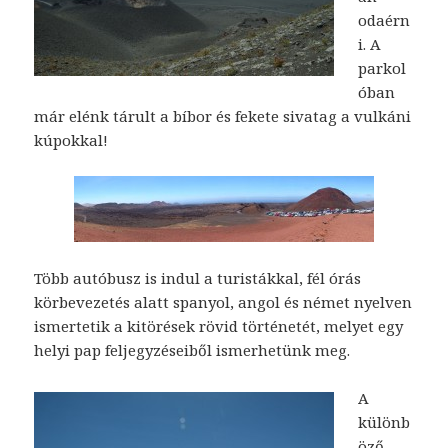
odaérn
i. A
parkol
óban
már elénk tárult a bíbor és fekete sivatag a vulkáni
kúpokkal!
Több autóbusz is indul a turistákkal, fél órás
körbevezetés alatt spanyol, angol és német nyelven
ismertetik a kitörések rövid történetét, melyet egy
helyi pap feljegyzéseiből ismerhetünk meg.
A
különb
öző