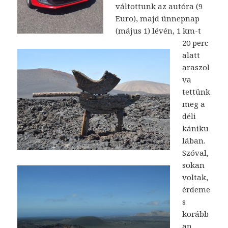
váltottunk az autóra (9
Euro), majd ünnepnap
(május 1) lévén, 1 km-t
20 perc
alatt
araszol
va
tettünk
meg a
déli
kániku
lában.
Szóval,
sokan
voltak,
érdeme
s
korább
an