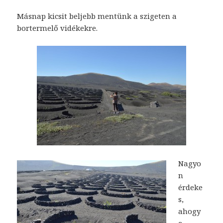
Másnap kicsit beljebb mentünk a szigeten a
bortermelő vidékekre.
Nagyo
n
érdeke
s,
ahogy