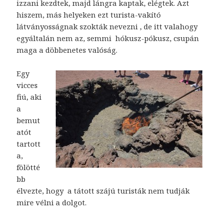
izzani kezdtek, majd lángra kaptak, elégtek. Azt
hiszem, más helyeken ezt turista-vakító
látványosságnak szokták nevezni , de itt valahogy
egyáltalán nem az, semmi hókusz-pókusz, csupán
maga a döbbenetes valóság.
Egy
vicces
fiú, aki
a
bemut
atót
tartott
a,
fölötté
bb
élvezte, hogy a tátott szájú turisták nem tudják
mire vélni a dolgot.