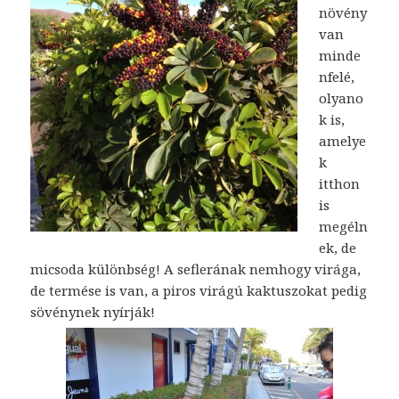
növény
van
minde
nfelé,
olyano
k is,
amelye
k
itthon
is
megéln
ek, de
micsoda különbség! A seflerának nemhogy virága,
de termése is van, a piros virágú kaktuszokat pedig
sövénynek nyírják!