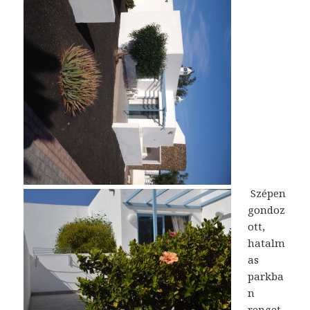
Szépen
gondoz
ott,
hatalm
as
parkba
n
renget