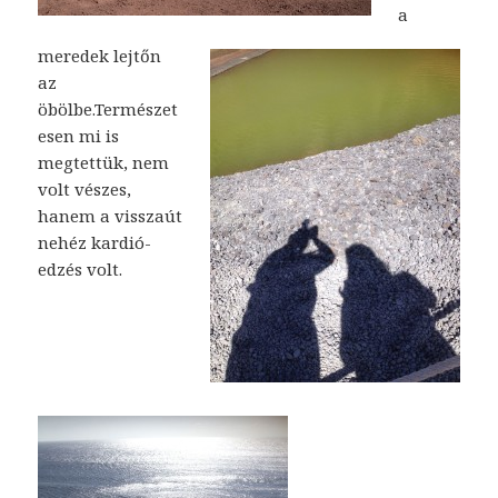
a
meredek lejtőn
az
öbölbe.Természet
esen mi is
megtettük, nem
volt vészes,
hanem a visszaút
nehéz kardió-
edzés volt.