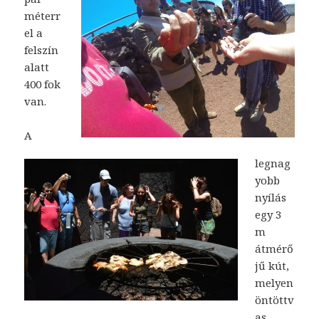
méterr
el a
felszín
alatt
400 fok
van.
A
legnag
yobb
nyílás
egy 3
m
átmérő
jű kút,
melyen
öntöttv
as