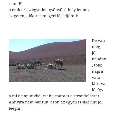
sem! H
a csak ez az egyetlen gyönyörű hely lenne a
szigeten, akkor is megéri ide eljönni!
De van
még
jó-
néhány
, több
napra
való
látniva
ló, így
a mi 6 napunkból csak 1 maradt a strandolásra!
Annyira nem bántuk, azon az egyen is sikerült jól
leégni!