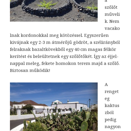
a
szőlőt
műveli
k. Nem
vacako
lnak kordonokkal meg kötözéssel. Egyszerűen
kivájnak egy 2-3 m átmérőjű gödröt, a szélirányból
felraknak bazaltkövekből egy 40 cm magas félkör
kerítést és beleültetnek egy szőlőtőkét. Így az éjjel-
nappal meleg, fekete homokon terem majd a szőlő.
Biztosan működik!
A
renget
eg
kaktus
zból
pedig
nagyon