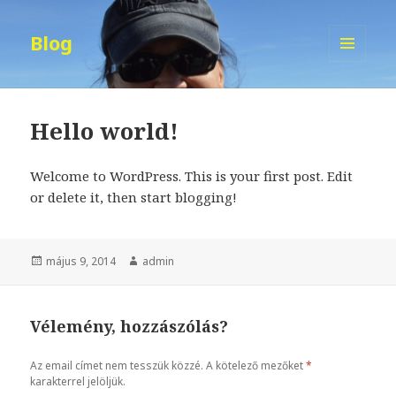
Blog
MENÜ
ÉS
WIDGETEK
Hello world!
Welcome to WordPress. This is your first post. Edit
or delete it, then start blogging!
Közzétéve
május 9, 2014
Szerző
admin
Vélemény, hozzászólás?
Az email címet nem tesszük közzé.
A kötelező mezőket
*
karakterrel jelöljük.